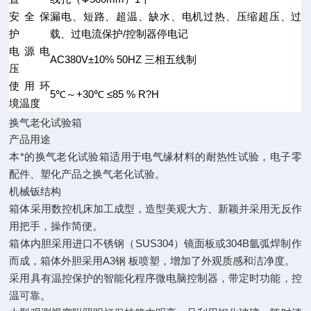
安全保
漏电、短路、超温、缺水、电机过热、压缩超压、过
护
载、过电流保护/控制器停电记
电源电
AC380V±10% 50HZ 三相五线制
压
使用环
5℃～+30℃ ≤85 % R?H
境温度
换气老化试验箱
产品用途
本*的换气老化试验箱适用于电气缘材料的耐热性试验，电子零
配件、塑化产品之换气老化试验。
机械钣结构
箱体采用数控机床加工成型，造型美观大方、新颖并采用无反作
用把手，操作简便。
箱体内胆采用进口不锈钢（SUS304）镜面板或304B氩弧焊制作
而成，箱体外胆采用A3钢 板喷塑，增加了外观质感和洁净度。
采用具有温控保护的智能化程序微电脑控制器，带定时功能，控
温可靠。