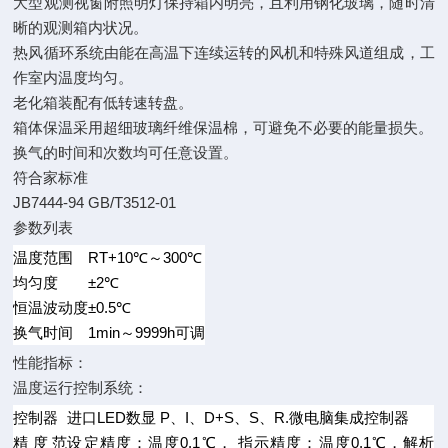
大型观测视窗附照明灯保持箱内明亮，且利用钢化玻璃，随时清
晰的观测箱内状况。
热风循环系统由能在高温下连续运转的风机和特殊风道组成，工
作室内温度均匀。
老化箱装配有低转速转盘。
箱体保温采用超细玻璃纤维保温棉，可避免不必要的能量损失。
换气的时间和次数均可任意设置。
符合家标准
JB7444-94 GB/T3512-01
参数列表
温度范围
RT+10℃～300℃
均匀度
±2℃
恒温波动度
±0.5℃
换气时间
1min～9999h可调
性能指标：
温度运行控制系统：
控制器
进口LED数显 P、I、D+S、S、R.微电脑集成控制器
精度范
设定精度：温度0.1℃， 指示精度：温度0.1℃，解析