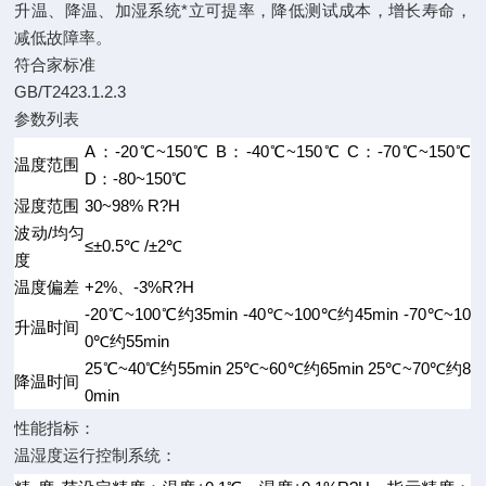
升温、降温、加湿系统*立可提率，降低测试成本，增长寿命，
减低故障率。
符合家标准
GB/T2423.1.2.3
参数列表
A：-20℃~150℃ B：-40℃~150℃ C：-70℃~150℃
温度范围
D：-80~150℃
湿度范围
30~98% R?H
波动/均匀
≤±0.5℃ /±2℃
度
温度偏差
+2%、-3%R?H
-20℃~100℃约35min -40℃~100℃约45min -70℃~10
升温时间
0℃约55min
25℃~40℃约55min 25℃~60℃约65min 25℃~70℃约8
降温时间
0min
性能指标：
温湿度运行控制系统：