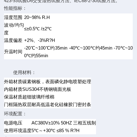
423-93试验D6交变湿热试验方法、IEC68-2-30试验方法。
性能指标：
湿度范围
20~98% R.H
波动/均匀
≤±0.5℃ /±2℃
度
温度偏差
+2%、-3%R?H
-20℃~100℃约35min -40℃~100℃约45min -70℃~10
升温时间
0℃约55min
使用材料：
外箱材质
碳素钢板，表面磷化静电喷塑处理
内箱材质
SUS304不锈钢镜面光板
保温材质
超细玻璃纤维棉
门框隔热
双层耐高低温老化硅橡胶门密封条
环境配置：
电源电压
AC380V±10% 50HZ 三相五线制
使用环境温度
5℃～+30℃ ≤85 % R?H