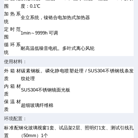
围
度：0.1℃
加热系
全立系统，镍铬合电加热式加热器
统
定时范
1min～9999h 可调
围
循环系
耐高温低噪音电机。多叶式离心风轮
统
使用材料：
外箱材
碳素钢板。磷化静电喷塑处理 / SUS304不锈钢线条发
质
纹处理
内箱材
SUS304不锈钢镜面光板
质
保温材
超细玻璃纤维棉
质
环境配置：
标准配
钢化玻璃视窗1套、试品架2层、照明灯1支、测试引线孔
置
（50mm）1个