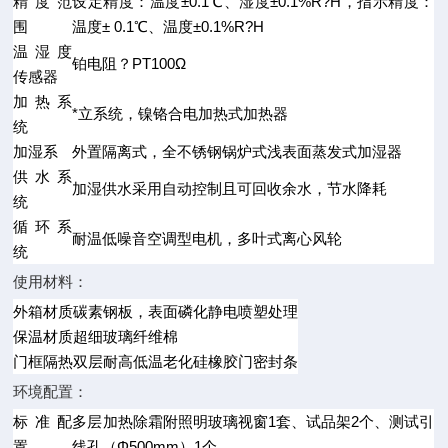
精度范
设定精度：温度±0.1℃、湿度±0.1%R?H，指示精度：
围
温度± 0.1℃、温度±0.1%R?H
温湿度
铂电阻？PT100Ω
传感器
加热系
*立系统，镍铬合电加热式加热器
统
加湿系
外置隔离式，全不锈钢锅炉式浅表面蒸发式加湿器
供水系
加湿供水采用自动控制且可回收余水，节水降耗
统
循环系
耐温低噪音空调型电机，多叶式离心风轮
统
使用材料：
外箱材质
碳素钢板，表面磷化静电喷塑处理
保温材质
超细玻璃纤维棉
门框隔热
双层耐高低温老化硅橡胶门密封条
环境配置：
标准配
多层加热除霜附照明玻璃视窗1套、试品架2个、测试引
置
线孔（Φ500mm）1个