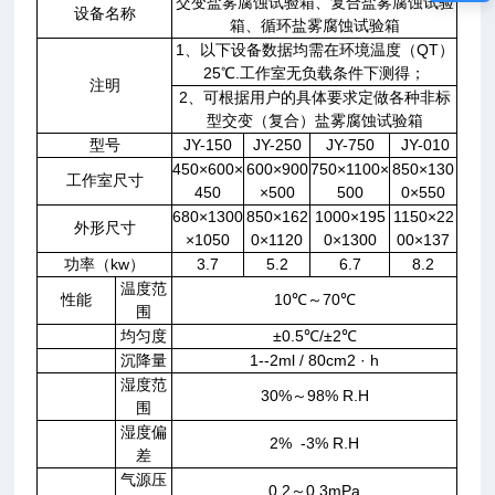
交变盐雾腐蚀试验箱、复合盐雾腐蚀试验
设备名称
箱、循环盐雾腐蚀试验箱
1、以下设备数据均需在环境温度（QT）
25℃.工作室无负载条件下测得；
注明
2、可根据用户的具体要求定做各种非标
型交变（复合）盐雾腐蚀试验箱
型号
JY-150
JY-250
JY-750
JY-010
450×600×
600×900
750×1100×
850×130
工作室尺寸
450
×500
500
0×550
680×1300
850×162
1000×195
1150×22
外形尺寸
×1050
0×1120
0×1300
00×137
功率（kw）
3.7
5.2
6.7
8.2
温度范
性能
10℃～70℃
围
均匀度
±0.5℃/±2℃
沉降量
1--2ml / 80cm
2
· h
湿度范
30%～98% R.H
围
湿度偏
2% -3% R.H
差
气源压
0.2～0.3mPa