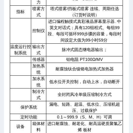
力
喷雾方
塔式喷雾/挡板式喷雾 连续、周期任选
指标
式
（订货时说明）
进口编程触摸式真彩液晶屏幕显示器. 中
英文对话式；具有120组程式、每组99
控制仪
段、每段可循环999步骤的容量，每段时
间设定大值为99小时59分
温度运行控
输出方
脉冲式固态继电器输出；
制系统
式
传感器
铂电阻 PT100Ω/MV
加热系
耐腐蚀钛合镍铬电加热式加热器
统
加水系
低水位开关控制，自动上水，自动断开
统
制冷方
全封闭风冷单级压缩制冷方式
式
漏电、短路、超温、低水位、压缩机超
保护系统
压、过载保护
定时功能
0.1～999.9（S、M、H）可调
箱体材
进口耐腐蚀、耐老化、耐高温硬质聚氯乙
设备
料
烯 板材