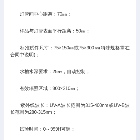
灯管间中心距离：70㎜；
样品与灯管表面平行距离：50㎜；
标准试件尺寸：75×150㎜或75×300㎜(特殊规格需在
合同中说明)；
水槽水深要求：25㎜，自动控制；
有效辐照区域：900×210㎜；
紫外线波长：UV-A波长范围为315-400nm或UV-B波
长范围为280-315nm；
试验时间：0～999H可调；