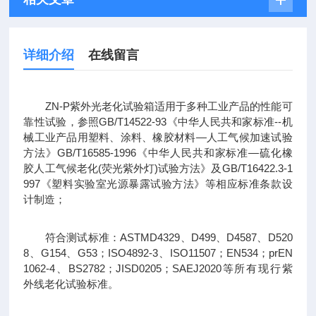
详细介绍
在线留言
ZN-P紫外光老化试验箱适用于多种工业产品的性能可
靠性试验，参照GB/T14522-93《中华人民共和家标准--机
械工业产品用塑料、涂料、橡胶材料—人工气候加速试验
方法》GB/T16585-1996《中华人民共和家标准—硫化橡
胶人工气候老化(荧光紫外灯)试验方法》及GB/T16422.3-1
997《塑料实验室光源暴露试验方法》等相应标准条款设
计制造；
符合测试标准：ASTMD4329、D499、D4587、D520
8、G154、G53；ISO4892-3、ISO11507；EN534；prEN
1062-4、BS2782；JISD0205；SAEJ2020等所有现行紫
外线老化试验标准。