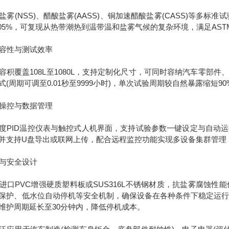
NSS)、醋酸盐雾(AASS)、铜加速醋酸盐雾(CASS)等多标准试
.05%，可复现从热带潮热到温带温和盐雾气候的复杂环境，满足ASTM B
容性与测试效率
覆盖108L至1080L，支持定制化尺寸，可同时容纳汽车零部件
式(周期可调至0.01秒至9999小时)，单次试验周期较自然暴露缩短
操控与数据管理
ID温控仪表与触控式人机界面，支持试验参数一键设定与自动运
并支持U盘导出或联网上传，配合远程监控功能实现多设备集群管理
与安全设计
PVC增强硬质塑料板或SUS316L不锈钢材质，抗盐雾腐蚀性能
保护、低水位自动停机等安全机制，确保设备在各种条件下稳定运行。
维护周期延长至30分钟内，降低停机成本。