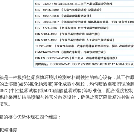
是一种模拟盐雾腐蚀环境以检测材料耐蚀性的核心设备，其工作原
的盐溶液(如5%氯化钠溶液)雾化成微小颗粒，均匀喷洒至密闭试验
35℃(中性盐雾试验)或50℃(醋酸盐雾试验)等标准值，配合湿度控
系统采用防结晶喷嘴与锥形分散器设计，确保盐雾沉降量精准控制在1-2m
结果。
的核心优势体现在四个维度：
拟精准度