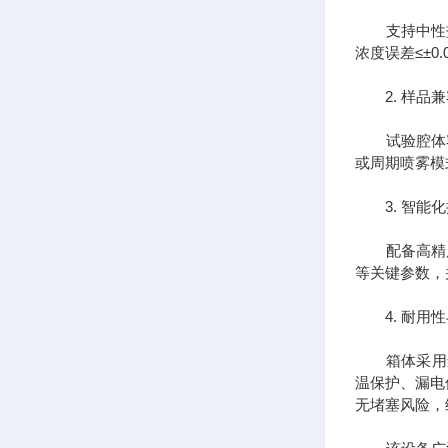
支持中性盐雾(
浓度误差≤±0
2. 样品兼
试验腔体容积
或周期喷雾模
3. 智能化
配备高精度P
等关键参数，
4. 耐用性
箱体采用进口
温保护、漏电
无堵塞风险，