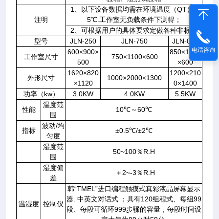
1、以下设备数据均需在环境温度（QT）2
注明
5℃.工作室无负载条件下测得；
2、可根据用户的具体要求定做各种非标型
型号
JLN-250
JLN-750
JLN-010
电话咨询
600×900×
850×1300
工作室尺寸
750×1100×600
500
×600
1620×820
1200×210
外形尺寸
1000×2000×1300
×1120
0×1400
功率（kw）
3.0KW
4.0KW
5.5KW
温度范
性能
10℃～60℃
围
波动/均
指标
±0.5℃/±2℃
匀度
湿度范
50~100％R.H
围
湿度偏
＋2~-3％R.H
差
韩“TMEL”进口编程触摸式真彩液晶屏幕显示
器. 中英文对话式 ；具有120组程式、每组99
温湿度
控制仪
段、每段可循环999步骤的容量，每段时间设