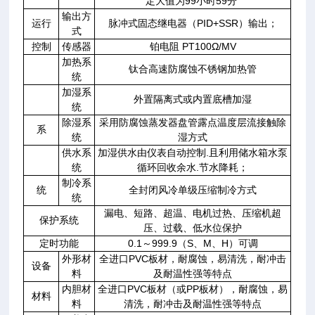
定大值为99小时59分
输出方
运行
脉冲式固态继电器（PID+SSR）输出；
式
控制
传感器
铂电阻 PT100Ω/MV
加热系
钛合高速防腐蚀不锈钢加热管
统
加湿系
外置隔离式或内置底槽加湿
统
除湿系
采用防腐蚀蒸发器盘管露点温度层流接触除
系
统
湿方式
供水系
加湿供水由仪表自动控制.且利用储水箱水泵
统
循环回收余水.节水降耗；
制冷系
统
全封闭风冷单级压缩制冷方式
统
漏电、短路、超温、电机过热、压缩机超
保护系统
压、过载、低水位保护
定时功能
0.1～999.9（S、M、H）可调
外形材
全进口PVC板材，耐腐蚀，易清洗，耐冲击
设备
料
及耐温性强等特点
内胆材
全进口PVC板材（或PP板材），耐腐蚀，易
材料
料
清洗，耐冲击及耐温性强等特点