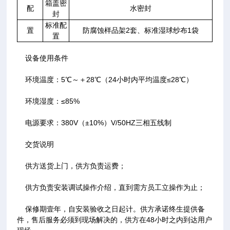
箱盖密
配
水密封
封
标准配
置
防腐蚀样品架2套、标准湿球纱布1袋
置
设备使用条件
环境温度：5℃～＋28℃（24小时内平均温度≤28℃）
环境湿度：≤85%
电源要求：380V（±10%）V/50HZ三相五线制
交货说明
供方送货上门，供方负责运费；
供方负责安装调试操作介绍，直到需方员工立操作为止；
保修期壹年，自安装验收之日起计。供方承诺终生提供备
件，售后服务必须到现场解决的，供方在48小时之内到达用户