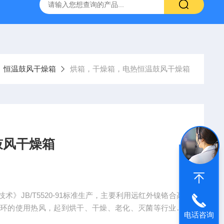
验箱
高温老化试验箱
复合盐雾腐蚀试验箱
南京高低温
恒温鼓风干燥箱
烘箱，干燥箱，电热恒温鼓风干燥箱
鼓风干燥箱
》JB/T5520-91标准生产，主要利用远红外镍铬合高
循环的使用热风，起到烘干、干燥、老化、灭菌等行业之
电话咨询