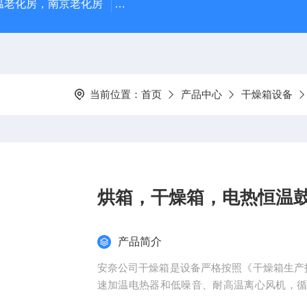
温老化房，南京老化房
ZJFS-1500厂家供应周期浸润腐蚀试
当前位置：
首页
产品中心
干燥箱设备
烘箱，干燥箱，电热恒温
产品简介
安奈公司干燥箱是设备严格按照《干燥箱生产技术
速加温电热器和低噪音、耐高温离心风机，
用