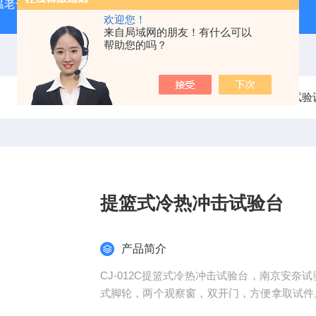
温老化房，南京老化房
ZJFS-1500厂家供应周期浸润腐蚀试
欢迎您！
来自局域网的朋友！有什么可以
帮助您的吗？
当前位置：
首页
产品中心
温湿度试验
提篮式冷热冲击试验台
产品简介
CJ-012C提篮式冷热冲击试验台，南京安
式脚轮，两个观察窗，双开门，方便拿取试件
C°~150C°；温度波动度：±≤0.5C°；温度范