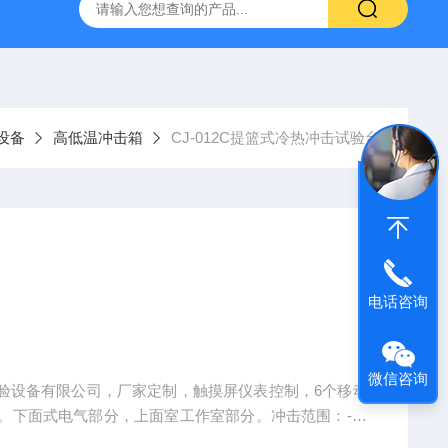
验箱
高温老化试验箱
复合盐雾腐蚀试验箱
南京高低温
设备
高低温冲击箱
CJ-012C提篮式冷热冲击试验台
电话咨询
微信咨询
奈试验设备有限公司，厂家定制，触摸屏仪表控制，6个移动
。下面式电气部分，上面室工作室部分。冲击范围：-40
围：-50C°~+180C°；温度恢复时间：≤5min；温度均匀