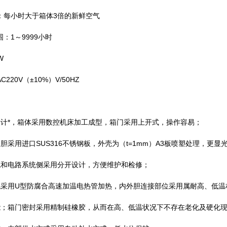
每小时大于箱体3倍的新鲜空气
1～9999小时
W
20V（±10%）V/50HZ
计*，箱体采用数控机床加工成型，箱门采用上开式，操作容易；
采用进口SUS316不锈钢板，外壳为（t=1mm）A3板喷塑处理，更显
和电路系统侧采用分开设计，方便维护和检修；
采用U型防腐合高速加温电热管加热，内外胆连接部位采用属耐高、低温
；箱门密封采用精制硅橡胶，从而在高、低温状况下不存在老化及硬化现