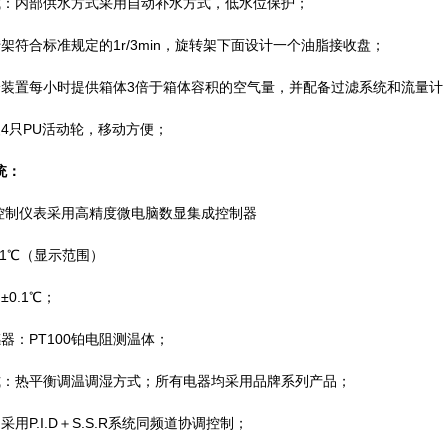
：内部供水方式采用自动补水方式，低水位保护；
符合标准规定的1r/3min，旋转架下面设计一个油脂接收盘；
装置每小时提供箱体3倍于箱体容积的空气量，并配备过滤系统和流量计
4只PU活动轮，移动方便；
统：
控制仪表采用高精度微电脑数显集成控制器
1℃（显示范围）
0.1℃；
：PT100铂电阻测温体；
：热平衡调温调湿方式；所有电器均采用品牌系列产品；
用P.I.D＋S.S.R系统同频道协调控制；