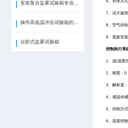
6、补水方式
安奈复合盐雾试验箱专业测评：精准模拟复杂腐蚀环境，助力工业可靠性检测
7、试片旋转架
操作高低温冲击试验箱的安全注意事项
8、空气供给
9、底架安装
台阶式盐雾试验箱
控制执行系
1、温/湿度
2、精度：0.
3、解析度：±
4、感温传感器
5、控制方式
6、温度控制采