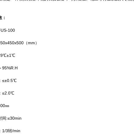
。
数：
S-100
x450x500（mm）
℃±1℃
5%R.H
±0.5℃
2.0℃
00㎜
:≤30min
3转/min